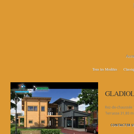
Accu
Tous les Modèles
Classi
GLADIOLU
Rez-de-chaussée 
Terrasse 31,80 m
CONTACTER U